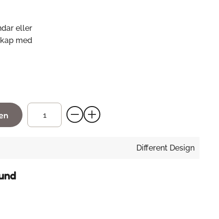
dar eller
lskap med
gen
Different Design
hund