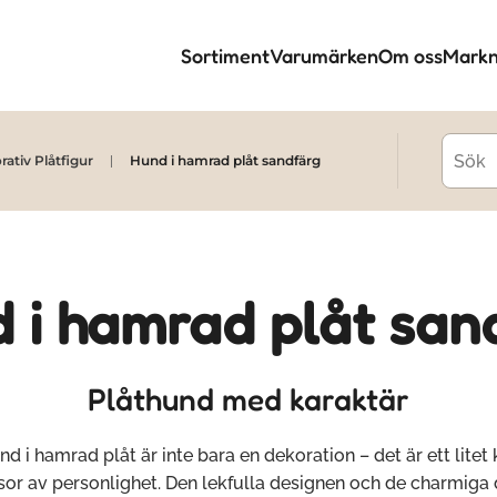
Sortiment
Varumärken
Om oss
Markn
ativ Plåtfigur
Hund i hamrad plåt sandfärg
 i hamrad plåt san
Plåthund med karaktär
d i hamrad plåt är inte bara en dekoration – det är ett litet
r av personlighet. Den lekfulla designen och de charmiga 