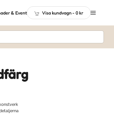
ader & Event
Visa kundvagn
-
0 kr
dfärg
 konstverk
detaljerna