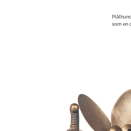
Plåthund
som en o