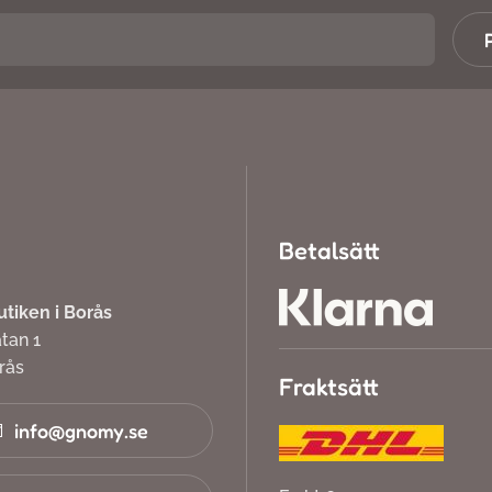
Betalsätt
iken i Borås
atan 1
orås
Fraktsätt
info@gnomy.se