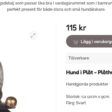
gsdetalj som passar lika bra i vardagsrummet som i barnr
perfekt present för både stora och små hundälskare.
115 kr
Lägg i varukor
Tillverkare:
Hund i Plåt - Plåt
Handgjorda produkter
Storlek: ca 12cm x 9cm.
Färg: Svart