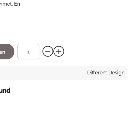
ummet. En
gen
Different Design
hund