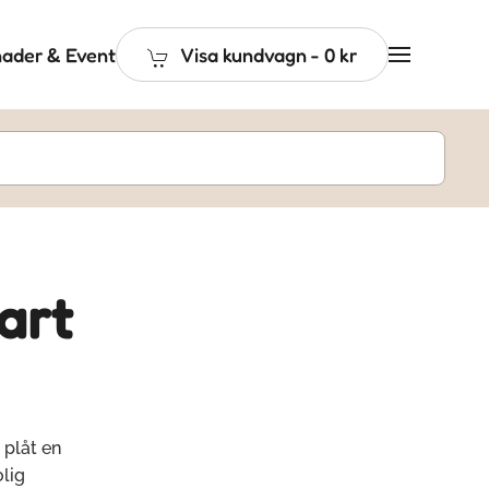
ader & Event
Visa kundvagn
-
0 kr
art
 plåt en
lig