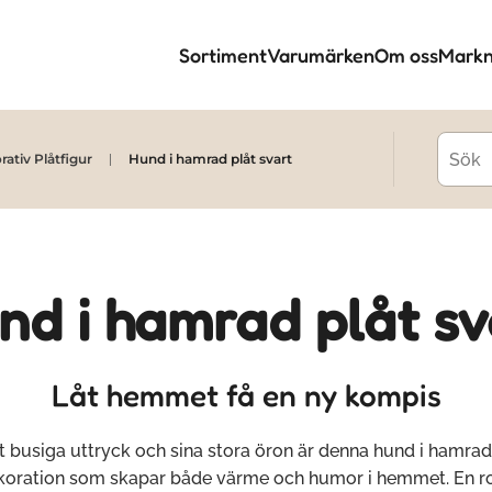
Sortiment
Varumärken
Om oss
Markn
ativ Plåtfigur
Hund i hamrad plåt svart
nd i hamrad plåt sv
Låt hemmet få en ny kompis
t busiga uttryck och sina stora öron är denna hund i hamrad
koration som skapar både värme och humor i hemmet. En ro