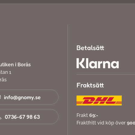
Betalsätt
iken i Borås
atan 1
orås
Fraktsätt
info@gnomy.se
Frakt
69:-
0736-67 98 63
Fraktfritt vid köp över
900