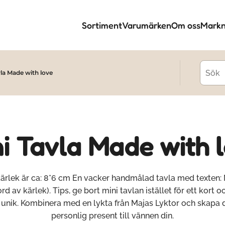
Sortiment
Varumärken
Om oss
Markn
vla Made with love
i Tavla Made with 
kärlek är ca: 8*6 cm En vacker handmålad tavla med texten:
ord av kärlek). Tips, ge bort mini tavlan istället för ett kort oc
 unik. Kombinera med en lykta från Majas Lyktor och skapa 
personlig present till vännen din.