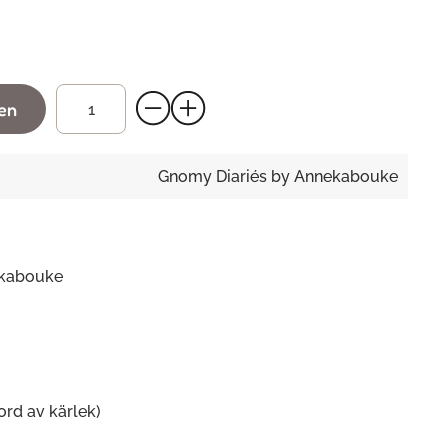
gen
Gnomy Diariés by Annekabouke
ekabouke
ord av kärlek)