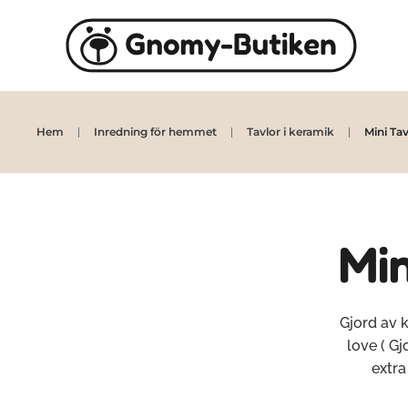
Skip to main content
Hem
Inredning för hemmet
Tavlor i keramik
Mini Ta
Min
Gjord av 
love ( Gj
extra