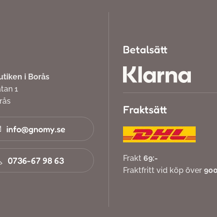
Betalsätt
iken i Borås
atan 1
orås
Fraktsätt
info@gnomy.se
Frakt
69:-
0736-67 98 63
Fraktfritt vid köp över
900