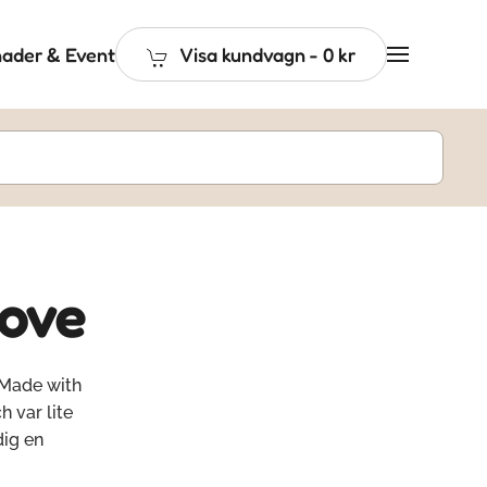
ader & Event
Visa kundvagn
-
0 kr
love
 Made with
h var lite
dig en