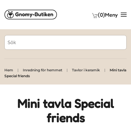
(0)
Meny
Skip to main content
Hem
Inredning för hemmet
Tavlor i keramik
Mini tavla
Special friends
Mini tavla Special
friends