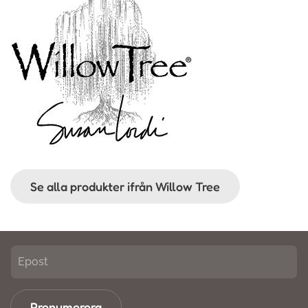
Se alla produkter ifrån Willow Tree
Prenumerera