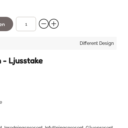
gen
Different Design
 - Ljusstake
e
, Inredningspresent, Infyttningspresent, Gåvopresent