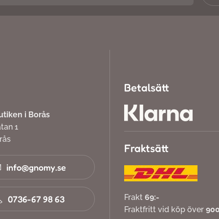
Betalsätt
iken i Borås
atan 1
orås
Fraktsätt
info@gnomy.se
Frakt
69:-
0736-67 98 63
Fraktfritt vid köp över
900