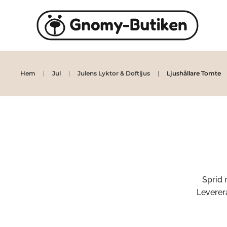
Skip to main content
Hem
Jul
Julens Lyktor & Doftljus
Ljushållare Tomte
Sprid 
Leverera