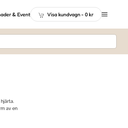
ader & Event
Visa kundvagn
-
0 kr
hjärta.
orm av en