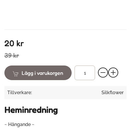
20 kr
39 kr
Lägg i varukorgen
Tillverkare:
Silkflower
Heminredning
~ Hängande ~