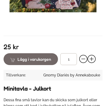
25 kr
Lägg i varukorgen
Tillverkare:
Gnomy Diariés by Annekabouke
Minitavla - Julkort
Dessa fina små tavlor kan du skicka som julkort eller
hänga som ett kort i julbuketten på julafton. Även som