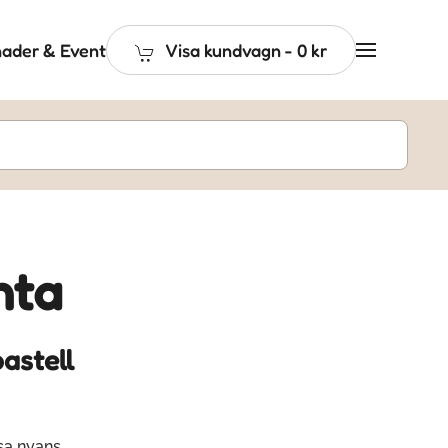
ader & Event
Visa kundvagn
-
0 kr
nta
astell
sa nyans,