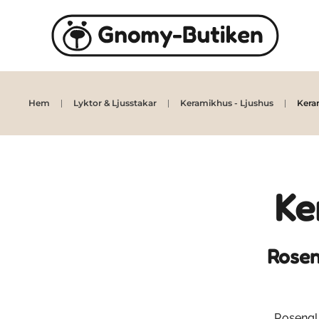
Skip to main content
Hem
Lyktor & Ljusstakar
Keramikhus - Ljushus
Kera
Ke
Rosen
Rosenglä