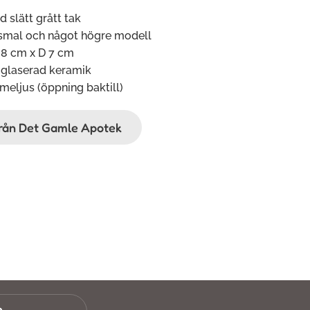
 slätt grått tak
smal och något högre modell
 8 cm x D 7 cm
glaserad keramik
meljus (öppning baktill)
ifrån Det Gamle Apotek