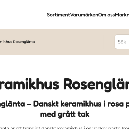
Sortiment
Varumärken
Om oss
Markn
mikhus Rosenglänta
ramikhus Rosenglä
glänta – Danskt keramikhus i rosa p
med grått tak
nta är ett trendigt danskt keramikhus i en vacker pastellro