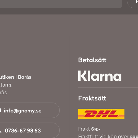
Betalsätt
iken i Borås
atan 1
orås
Fraktsätt
info@gnomy.se
Frakt
69:-
0736-67 98 63
Fraktfritt vid köp över
900