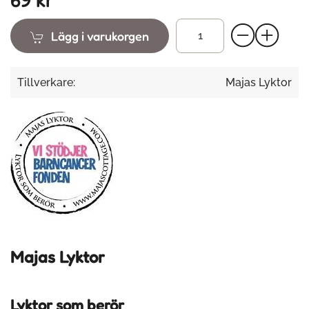
Lägg i varukorgen
Tillverkare:
Majas Lyktor
Majas Lyktor
Lyktor som berör