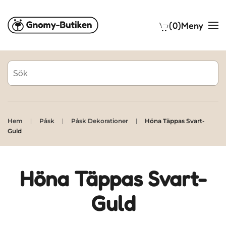
(0)
Meny
Skip to main content
Hem
Påsk
Påsk Dekorationer
Höna Täppas Svart-
Guld
Höna Täppas Svart-
Guld