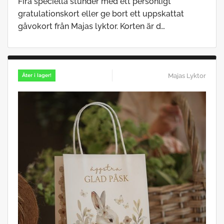
Fira speciella stunder med ett personligt
gratulationskort eller ge bort ett uppskattat
gåvokort från Majas lyktor. Korten är d…
Majas Lyktor
Åter i lager!