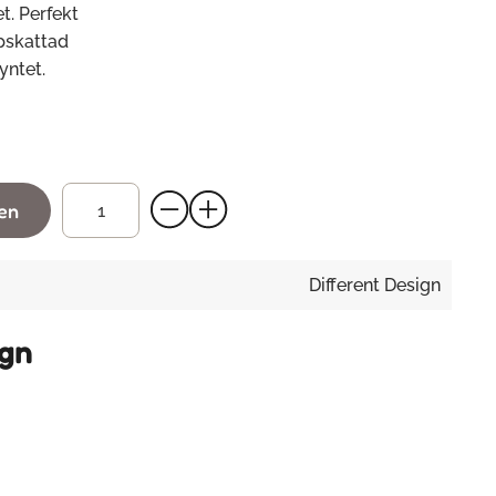
t. Perfekt
ppskattad
yntet.
gen
Different Design
ign