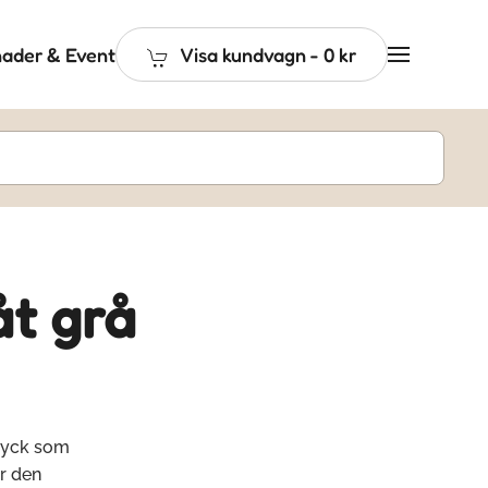
ader & Event
Visa kundvagn
-
0 kr
åt grå
tryck som
r den