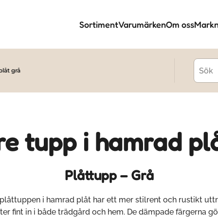
Sortiment
Varumärken
Om oss
Markn
låt grå
e tupp i hamrad pl
Plåttupp – Grå
plåttuppen i hamrad plåt har ett mer stilrent och rustikt ut
ter fint in i både trädgård och hem. De dämpade färgerna gö