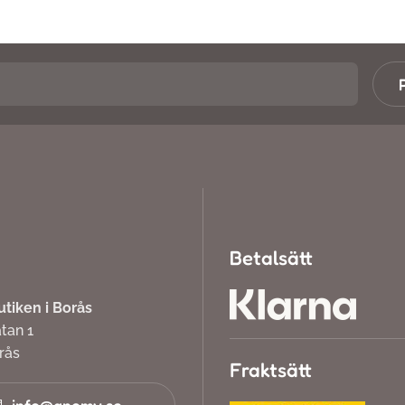
Betalsätt
iken i Borås
atan 1
orås
Fraktsätt