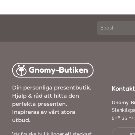
Din personliga presentbutik.
Kontakt
Hjälp & råd att hitta den
Gnomy-But
perfekta presenten.
Stenkilsg
Inspireras av vårt stora
506 35 B
utbud.
Vår fysiska butik ligger ett stenkast