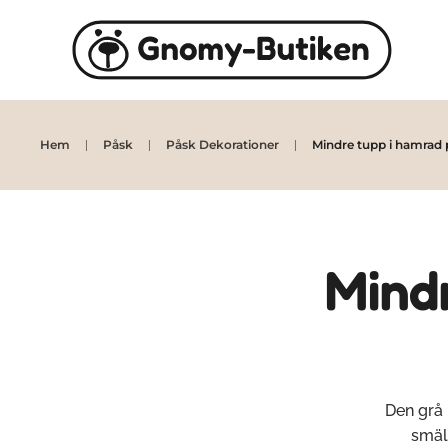
Skip to main content
Hem
Påsk
Påsk Dekorationer
Mindre tupp i hamrad p
Mindr
Den grå 
smäl