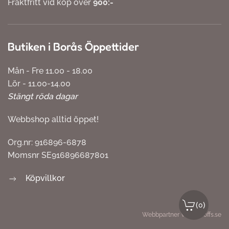
Fraktfritt vid köp över
900:-
Butiken i Borås Öppettider
Mån - Fre 11.00 - 18.00
Lör - 11.00-14.00
Stängt röda dagar
Webbshop alltid öppet!
Org.nr: 916896-6878
Momsnr SE916896687801
Köpvillkor
(
)
0
Webbpartner
Webbproffs.se