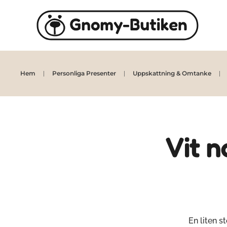
Skip to main content
Hem
Personliga Presenter
Uppskattning & Omtanke
Vit n
En liten s