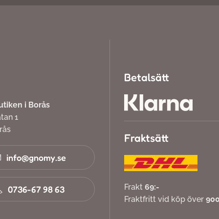
Betalsätt
iken i Borås
atan 1
orås
Fraktsätt
info@gnomy.se
Frakt
69:-
0736-67 98 63
Fraktfritt vid köp över
900