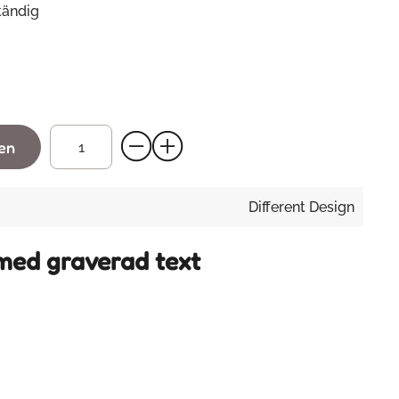
ständig
gen
Different Design
 med graverad text