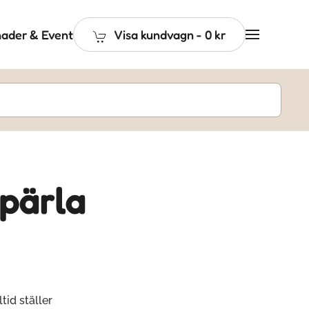
ader & Event
Visa kundvagn
-
0 kr
 pärla
tid ställer