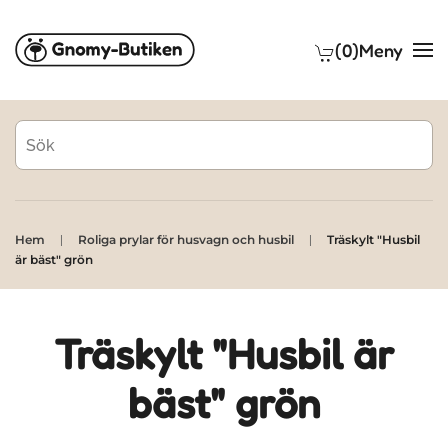
(0)
Meny
Skip to main content
Hem
Roliga prylar för husvagn och husbil
Träskylt "Husbil
är bäst" grön
Träskylt "Husbil är
bäst" grön