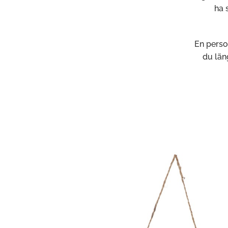
ha 
En perso
du läng