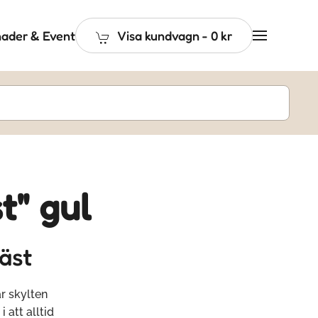
ader & Event
Visa kundvagn
-
0 kr
t" gul
äst
är skylten
 att alltid