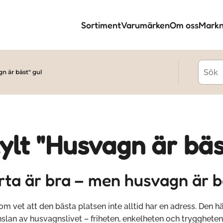
Sortiment
Varumärken
Om oss
Markn
n är bäst" gul
ylt "Husvagn är bäs
rta är bra – men husvagn är b
om vet att den bästa platsen inte alltid har en adress. Den h
slan av husvagnslivet – friheten, enkelheten och tryggheten i