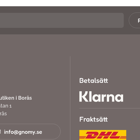
Betalsätt
iken i Borås
atan 1
orås
Fraktsätt
info@gnomy.se