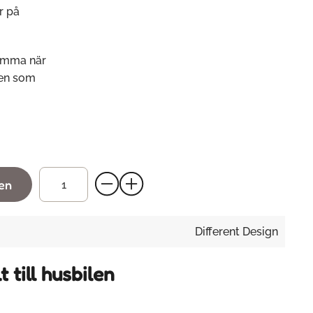
r på
hemma när
nnen som
gen
Different Design
 till husbilen