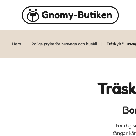
Skip to main content
Hem
Roliga prylar för husvagn och husbil
Träskylt "Husvag
Träsk
Bo
För dig s
fångar kän