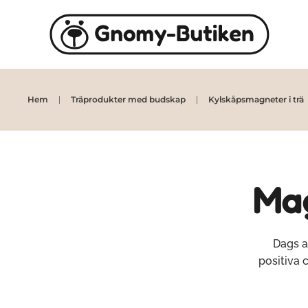
Skip to main content
Hem
Träprodukter med budskap
Kylskåpsmagneter i trä
Mag
Dags a
positiva 