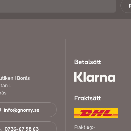
Betalsätt
iken i Borås
atan 1
orås
Fraktsätt
info@gnomy.se
Frakt
69:-
0736-67 98 63