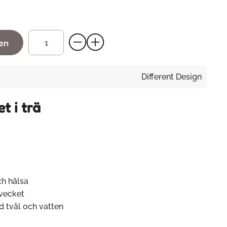
gen
Different Design
t i trä
ch hälsa
vecket
tvål och vatten