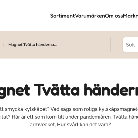
Sortiment
Varumärken
Om oss
Markn
Magnet Tvätta händerna...
net Tvätta händern
tt smycka kylskåpet? Vad sägs som roliga kylskåpsmagne
citat? Här är ett som kom till under pandemiåren. Tvätta hän
i armvecket, Hur svårt kan det vara?