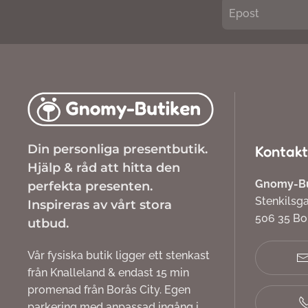
Din personliga presentbutik.
Kontakt
Hjälp & råd att hitta den
Gnomy-But
perfekta presenten.
Stenkilsg
Inspireras av vårt stora
506 35 B
utbud.
Vår fysiska butik ligger ett stenkast
från Knalleland & endast 15 min
promenad från Borås City. Egen
parkering med anpassad ingång i