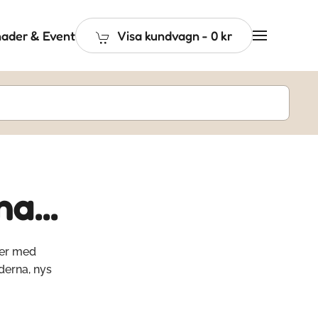
ader & Event
Visa kundvagn
-
0 kr
a...
ter med
derna, nys