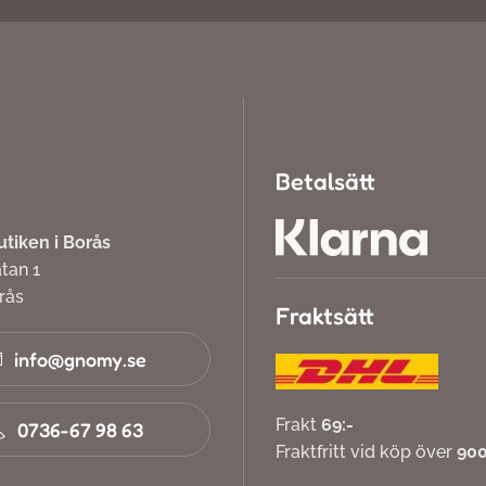
Betalsätt
iken i Borås
atan 1
orås
Fraktsätt
info@gnomy.se
Frakt
69:-
0736-67 98 63
Fraktfritt vid köp över
900