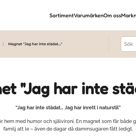
Sortiment
Varumärken
Om oss
Markn
Magnet "Jag har inte städat..."
t "Jag har inte städ
“Jag har inte städat… Jag har inrett i naturstil”
för hem med humor och självironi. En magnet som får både g
familj att le – även de dagar då dammsugaren fått ledigt.