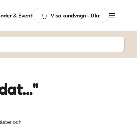
ader & Event
Visa kundvagn
-
0 kr
at..."
äster och