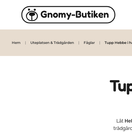
Skip to main content
Hem
Uteplatsen & Trädgården
Fåglar
Tupp Hebbe i h
Tup
Låt
He
trädgård