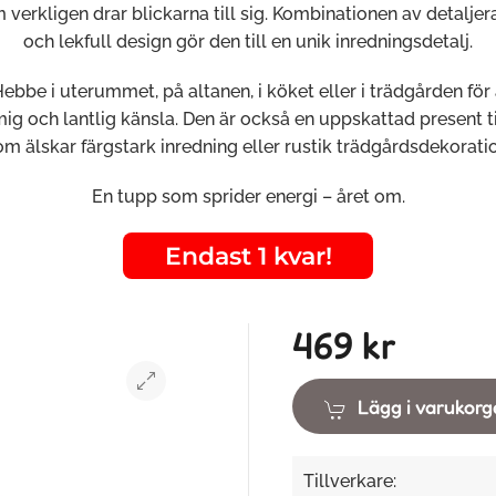
 verkligen drar blickarna till sig. Kombinationen av detaljer
och lekfull design gör den till en unik inredningsdetalj.
ebbe i uterummet, på altanen, i köket eller i trädgården för
ig och lantlig känsla. Den är också en uppskattad present t
om älskar färgstark inredning eller rustik trädgårdsdekoratio
En tupp som sprider energi – året om.
Endast 1 kvar!
469 kr
Lägg i varukor
Tillverkare: