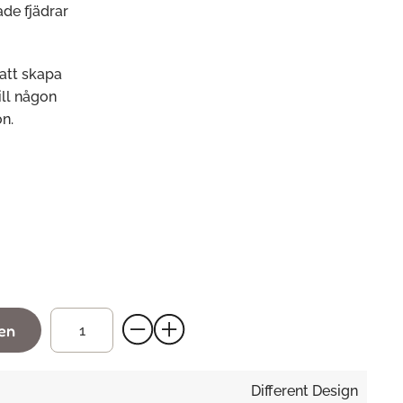
ade fjädrar
 att skapa
ill någon
n.
gen
Different Design