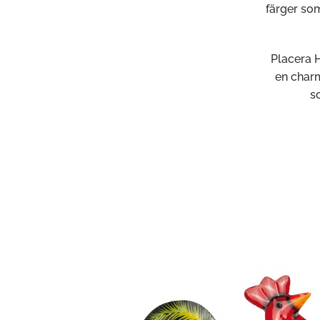
färger som
Placera H
en charm
s