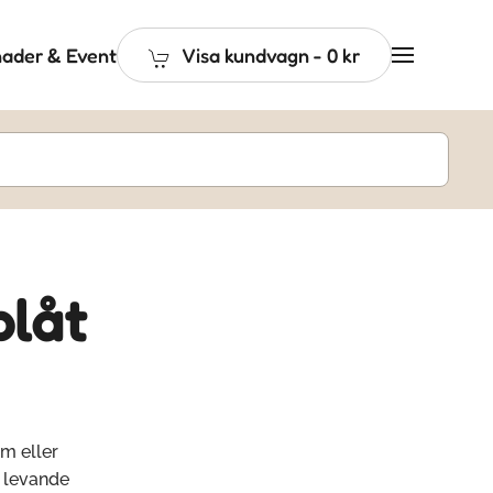
ader & Event
Visa kundvagn
-
0 kr
plåt
em eller
, levande