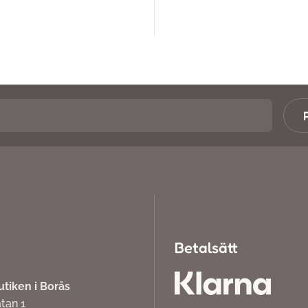
Betalsätt
iken i Borås
atan 1