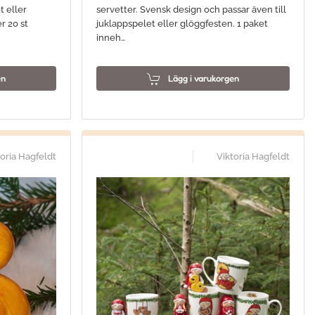
t eller
servetter. Svensk design och passar även till
r 20 st
juklappspelet eller glöggfesten. 1 paket
inneh…
en
Lägg i varukorgen
toria Hagfeldt
Viktoria Hagfeldt