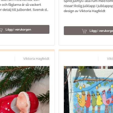
Sprid julmys i alla rum med tom
n och fåglarna är så vackert
nissar! Rolig julklapp i julklapp
r detalj till julbordet. Svensk d…
design av Viktoria Hagfeldt
Lägg i varukorgen
Lägg i varukorg
Viktoria Hagfeldt
Vik