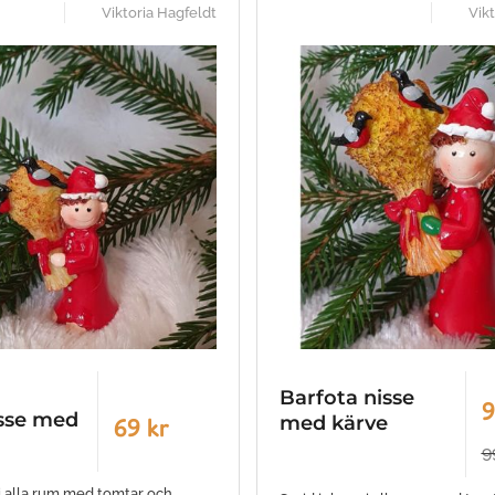
Viktoria Hagfeldt
Vik
Barfota nisse
9
sse med
med kärve
69 kr
9
 i alla rum med tomtar och