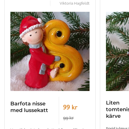
Viktoria Hagfeldt
Liten
Barfota nisse
99 kr
tomteni
med lussekatt
kärve
99 kr
Sprid julmys