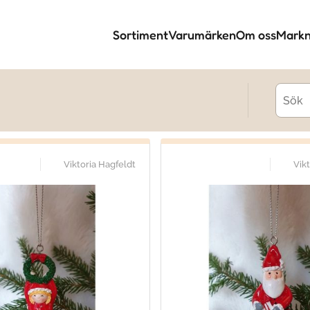
Sortiment
Varumärken
Om oss
Markn
Viktoria Hagfeldt
Vik