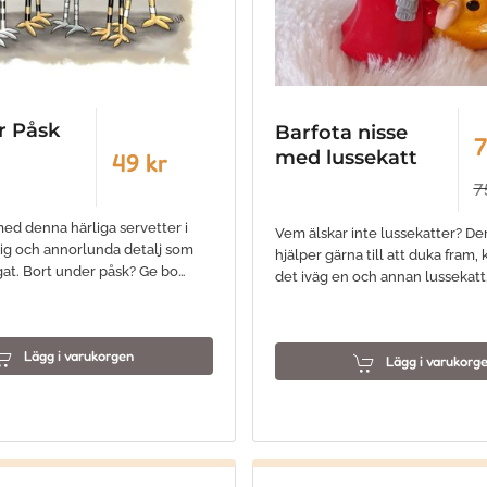
r Påsk
Barfota nisse
7
med lussekatt
49 kr
7
t med denna härliga servetter i
Vem älskar inte lussekatter? Den
g och annorlunda detalj som
hjälper gärna till att duka fram,
 ögat. Bort under påsk? Ge bo…
det iväg en och annan lussekatt
Lägg i varukorgen
Lägg i varukorg