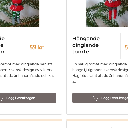
de
Hängande
de
dinglande
59 kr
5
or
tomte
mtemor med dinglande ben att
En härlig tomte med dinglande 
anen! Svensk design av Viktoria
hänga i julgranen! Svensk design
t att de är handmålade och ka…
Hagfeldt samt att de är handmå
s…
Lägg i varukorgen
Lägg i varukorg