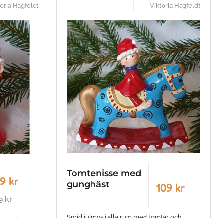
toria Hagfeldt
Viktoria Hagfeldt
Tomtenisse med
9 kr
gunghäst
109 kr
9 kr
Sprid julmys i alla rum med tomtar och