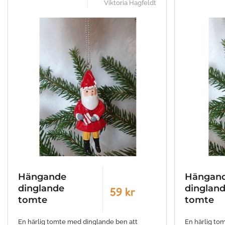
Viktoria Hagfeldt
Hängande
Hängan
dinglande
dinglan
59 kr
tomte
tomte
En härlig tomte med dinglande ben att
En härlig to