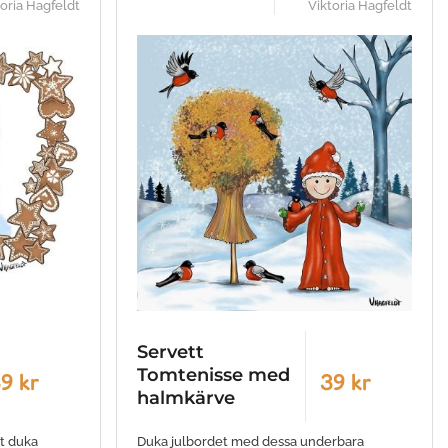
toria Hagfeldt
Viktoria Hagfeldt
Servett
Tomtenisse med
9 kr
39 kr
halmkärve
tt duka
Duka julbordet med dessa underbara