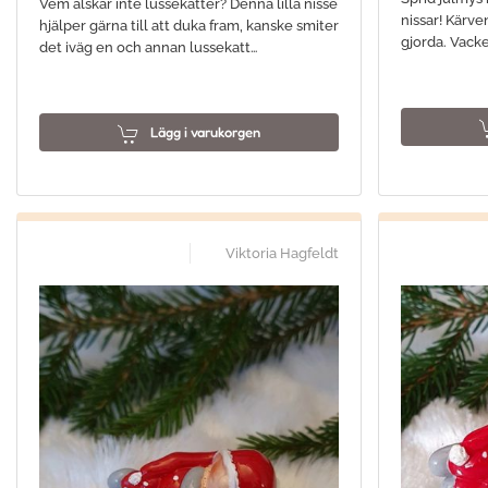
Vem älskar inte lussekatter? Denna lilla nisse
nissar! Kärve
hjälper gärna till att duka fram, kanske smiter
gjorda. Vacke
det iväg en och annan lussekatt…
Lägg i varukorgen
Viktoria Hagfeldt