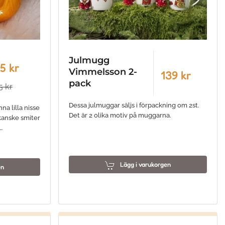
Julmugg
5 kr
Vimmelsson 2-
139 kr
pack
5 kr
Dessa julmuggar säljs i förpackning om 2st.
na lilla nisse
Det är 2 olika motiv på muggarna.
 kanske smiter
…
Lägg i varukorgen
en