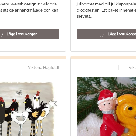
anen! Svensk design av Viktoria
julbordet med, till julklappspele
t att de är handmålade och kan
glöggfesten. Ett paket innehålle
servett…
Lägg i varukorgen
Lägg i varukorg
Viktoria Hagfeldt
Vik