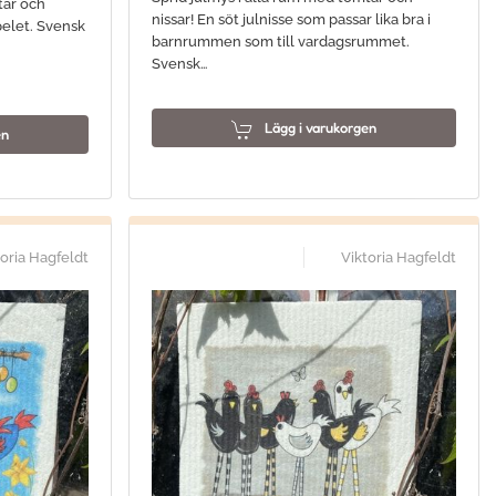
tar och
nissar! En söt julnisse som passar lika bra i
spelet. Svensk
barnrummen som till vardagsrummet.
Svensk…
Lägg i varukorgen
en
toria Hagfeldt
Viktoria Hagfeldt