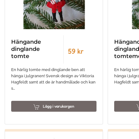
Hängande
Hängan
dinglande
dinglan
59 kr
tomte
tomtem
En härlig tomte med dinglande ben att
En härlig to
hänga i julgranen! Svensk design av Viktoria
hänga i julgr
Hagfeldt samt att de är handmålade och kan
Hagfeldt sam
s…
Lägg i varukorgen