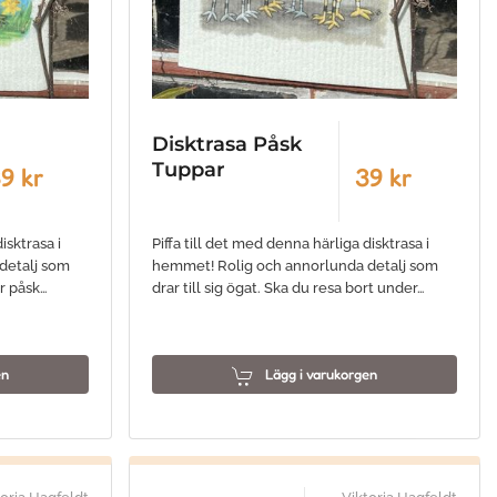
Disktrasa Påsk
Tuppar
9 kr
39 kr
isktrasa i
Piffa till det med denna härliga disktrasa i
detalj som
hemmet! Rolig och annorlunda detalj som
er påsk…
drar till sig ögat. Ska du resa bort under…
en
Lägg i varukorgen