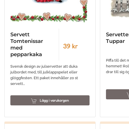
Servett
Servette
Tomtenissar
Tuppar
39 kr
med
pepparkaka
Piffa till de
hemmet! Roli
Svensk design av julservetter att duka
drar till sig
julbordet med, till julklappspelet eller
glöggfesten. Ett paket innehåller 20 st
servett…
Lägg i varukorgen