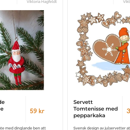
Viktoria Hagfeldt
Vik
de
Servett
de
Tomtenisse med
59 kr
3
pepparkaka
mte med dinglande ben att
Svensk design av julservetter a