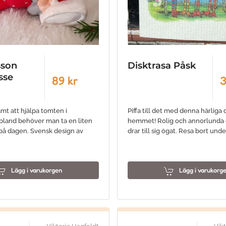
sson
Disktrasa Påsk
sse
89 kr
3
amt att hjälpa tomten i
Piffa till det med denna härliga d
Ibland behöver man ta en liten
hemmet! Rolig och annorlunda 
 på dagen. Svensk design av
drar till sig ögat. Resa bort und
Lägg i varukorgen
Lägg i varukorg